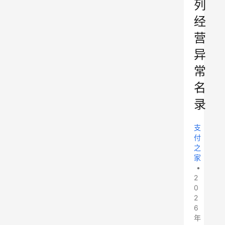
列
经
营
异
常
名
录
支
付
之
家
•
2
0
2
6
年