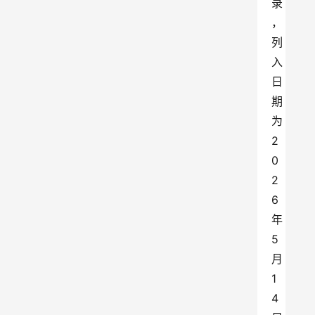
录
，
列
入
日
期
为
2
0
2
6
年
5
月
1
4