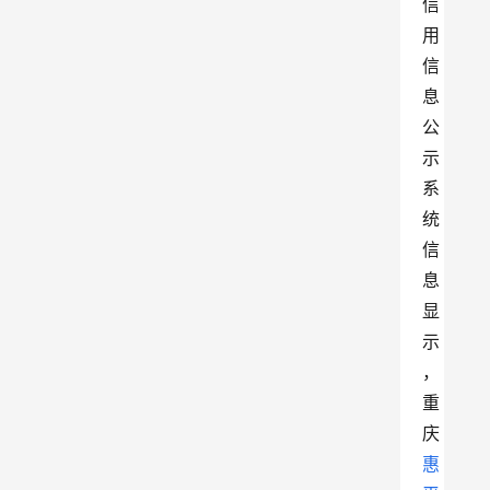
信
用
信
息
公
示
系
统
信
息
显
示
，
重
庆
惠