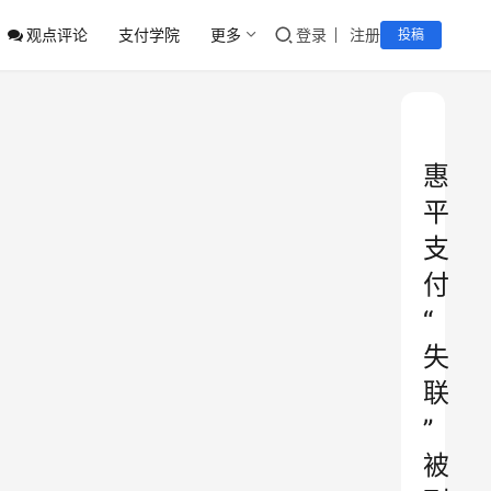
观点评论
支付学院
更多
登录
注册
投稿
惠
平
支
付
“
失
联
”
被