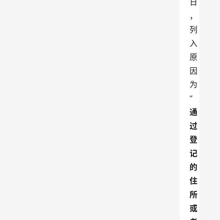
日
，
列
入
原
因
为
“
通
过
登
记
的
住
所
或