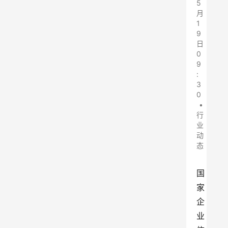
5
月
1
9
日
0
9
:
3
0
•
行
业
动
态
国
家
企
业