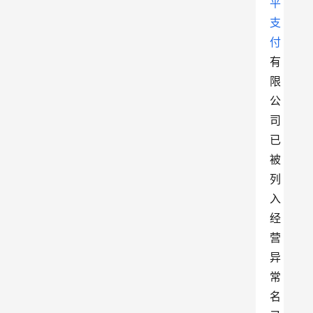
平
支
付
有
限
公
司
已
被
列
入
经
营
异
常
名