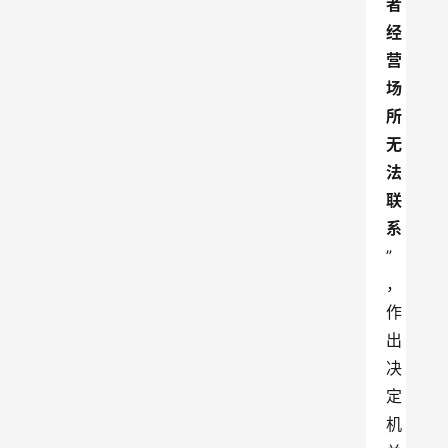
者
经
营
场
所
无
法
联
系
”
，
作
出
决
定
机