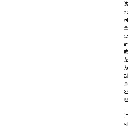
首
页
资
讯
实
时
快
讯
专
题