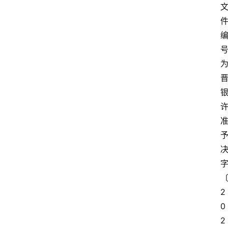
深
度
登录
注册
观
点
评
论
支
付
学
院
2
0
更
2
多