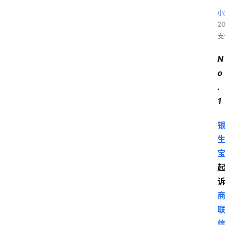
小
2
支
N
o
.
1