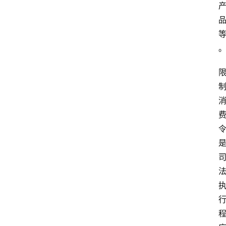
专
题
深
度
登录
注册
观
点
评
论
支
付
学
院