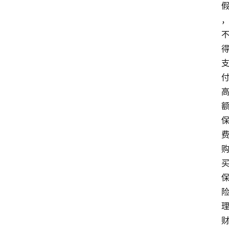
首
页
资
讯
实
时
快
讯