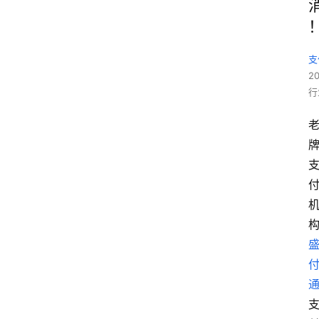
支
2
行