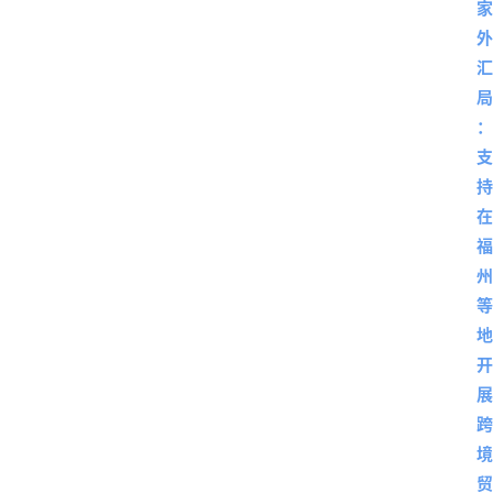
深
度
登录
注册
观
点
评
论
支
付
学
院
更
多