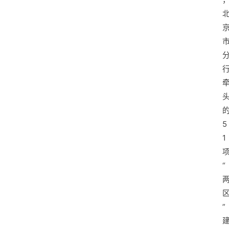
5
1
“
”