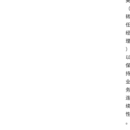
专
题
深
度
登录
注册
观
点
评
论
支
付
学
院