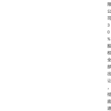
3
0
%