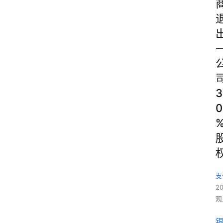
3
0
支
2
观