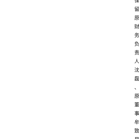
首
页
资
讯
实
时
快
讯