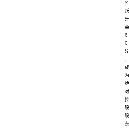
%
6
0
%