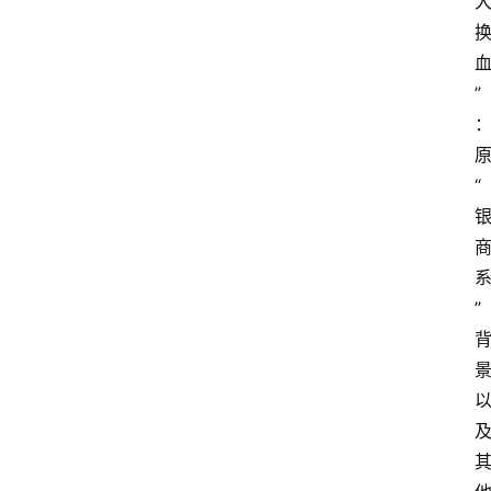
”
“
”