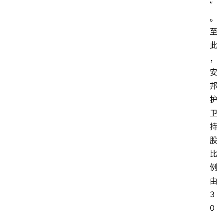
”
3
0