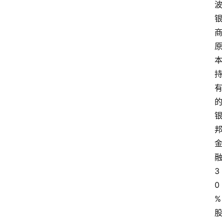
3
0
%