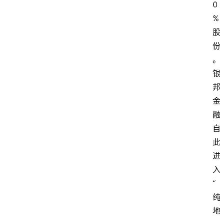
0
%
“