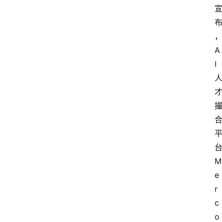
A
I
M
e
r
c
o