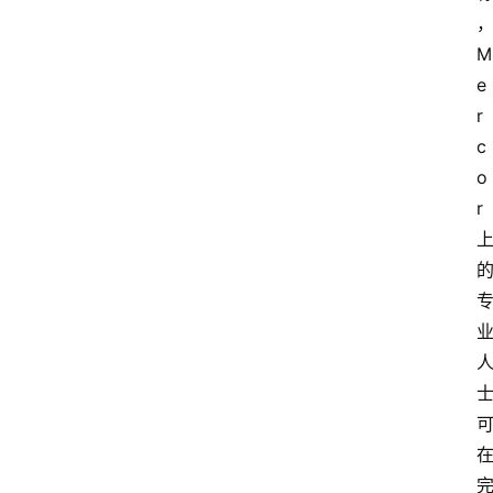
M
e
r
c
o
r