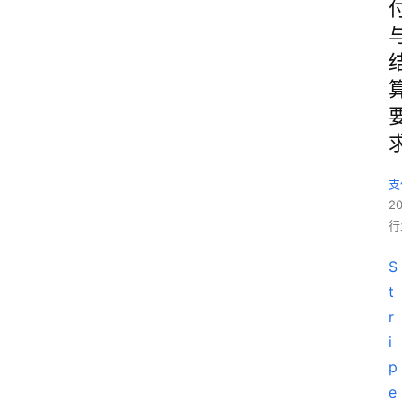
支
2
行
S
t
r
i
p
e