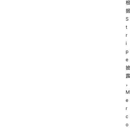
S
t
r
i
p
e
M
e
r
c
o