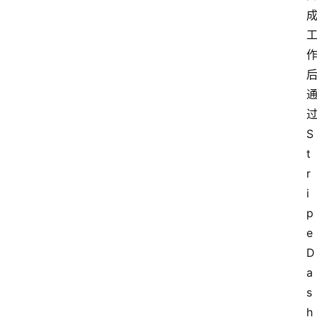
S
t
r
i
p
e 
D
a
s
h