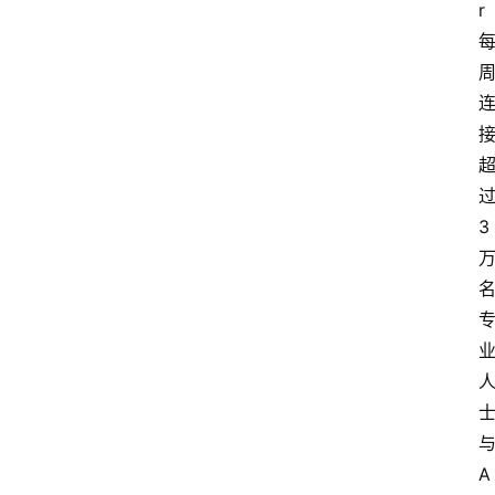
r
3
A