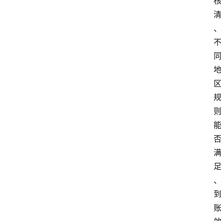
首
页
资
讯
实
时
快
讯