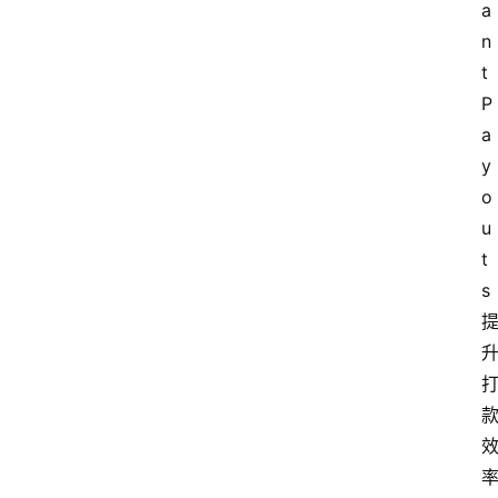
a
n
t 
P
a
y
o
u
t
s