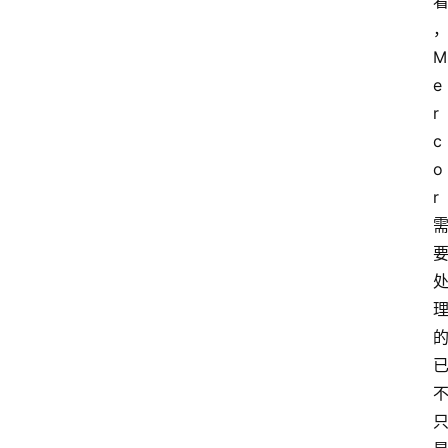
M
e
r
c
o
r