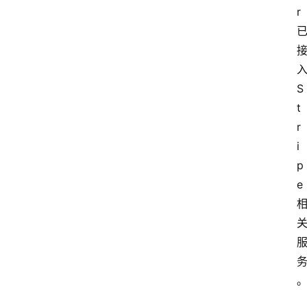
r
S
t
r
i
p
e