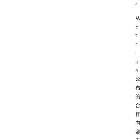
S
t
r
i
p
e