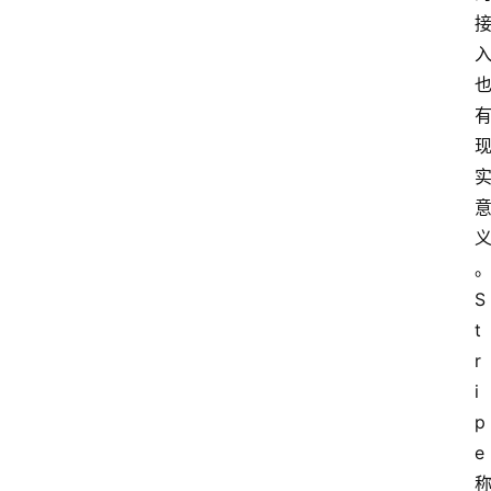
S
t
r
i
p
e