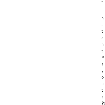
更
多
I
n
s
t
a
n
t 
P
a
y
o
u
t
s