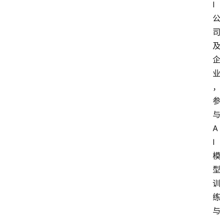
I
A
I