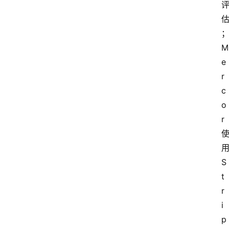
M
e
r
c
o
r
S
t
r
i
p