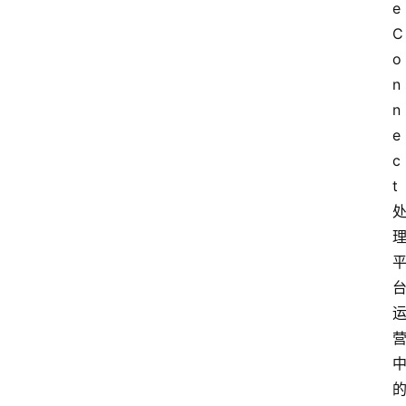
e 
C
o
n
n
e
c
t