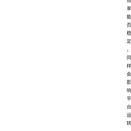
专
题
深
度
登录
注册
观
点
评
论
支
付
学
院