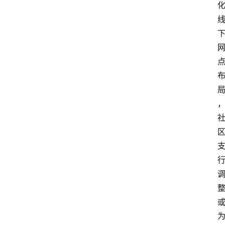
观
点
评
论
支
付
学
院
更
多