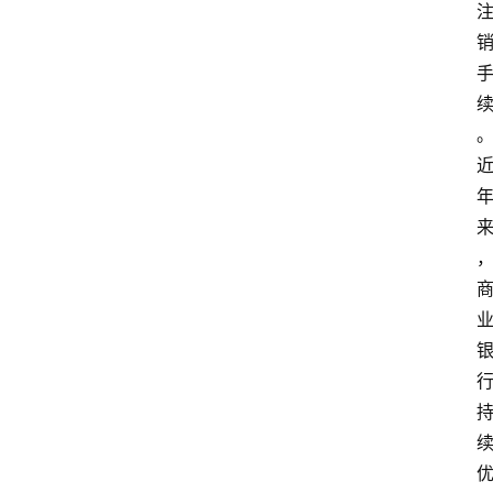
资
讯
实
时
快
讯
专
题
深
度
登录
注册