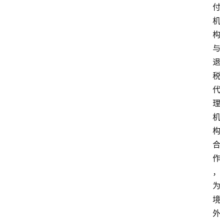
时
快
讯
专
题
深
度
登录
注册
观
点
评
论
支