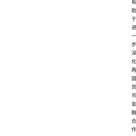
深
度
登录
注册
观
点
评
论
支
付
学
院
更
多