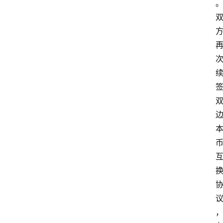
首
页
资
讯
实
时
快
讯
专
题