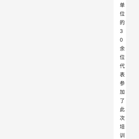
单
位
的
3
0
余
位
代
表
参
加
了
此
次
培
训