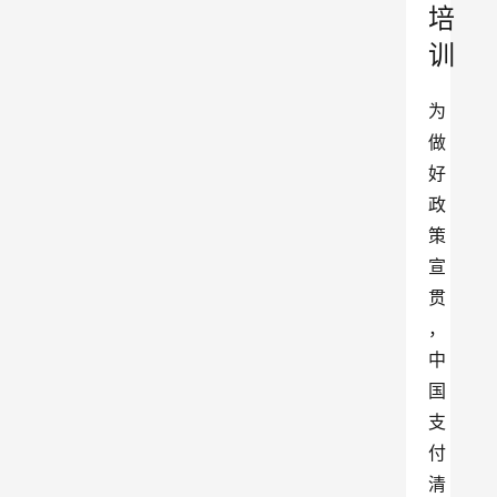
培
训
为
做
好
政
策
宣
贯
，
中
国
支
付
清