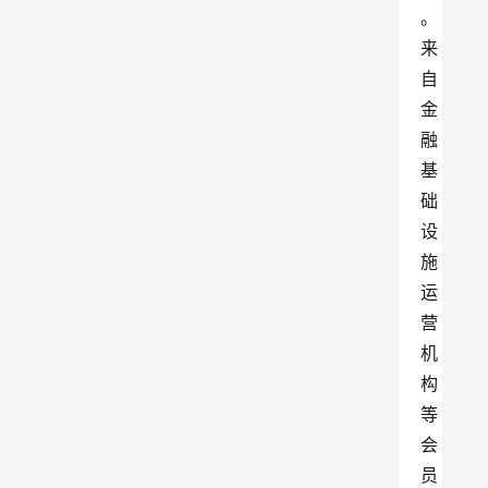
。
来
自
金
融
基
础
设
施
运
营
机
构
等
会
员