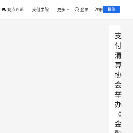
观点评论
支付学院
更多
登录
注册
投稿
支
付
清
算
协
会
举
办
《
金