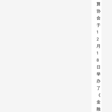
算
协
会
于
1
2
月
1
8
日
举
办
了
《
金
融