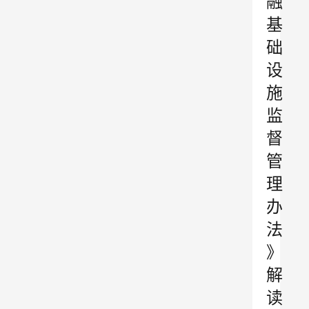
融
基
础
设
施
监
督
管
理
办
法
》
解
读