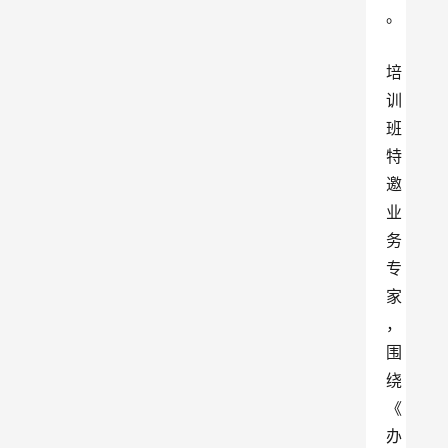
。
培
训
班
特
邀
业
务
专
家
，
围
绕
《
办