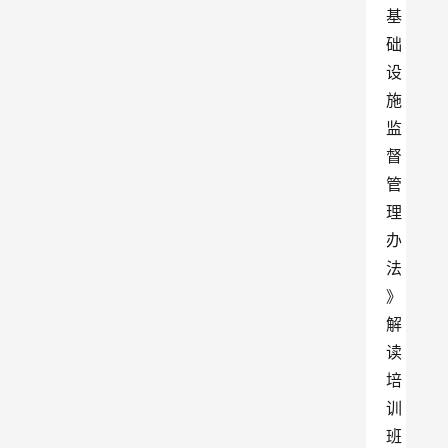
基
础
设
施
监
督
管
理
办
法
》
解
读
培
训
班