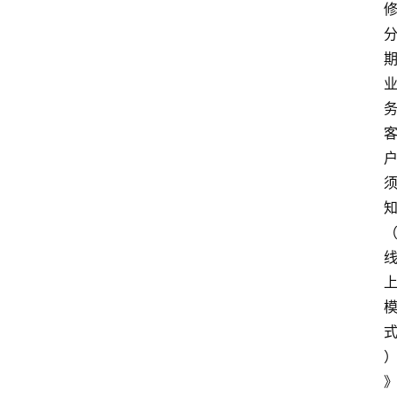
专
题
深
度
登录
注册
观
点
评
论
支
付
学
院