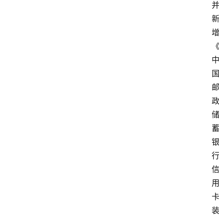
首
页
资
讯
实
时
快
讯