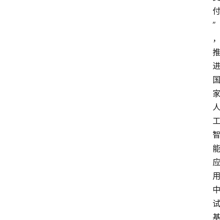
”
首
页
资
讯
实
时
快