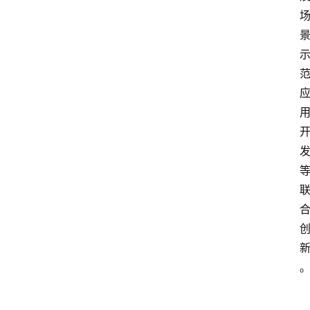
院
更
多