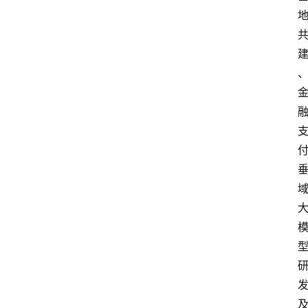
讯
专
题
深
度
登录
注册
观
点
评
论
支
付
学