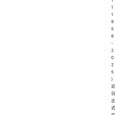
T 
1
1
9
5
8
-
2
0
2
5