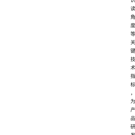
实
时
快
讯
专
题
深
度
登录
注册
观
点
评
论