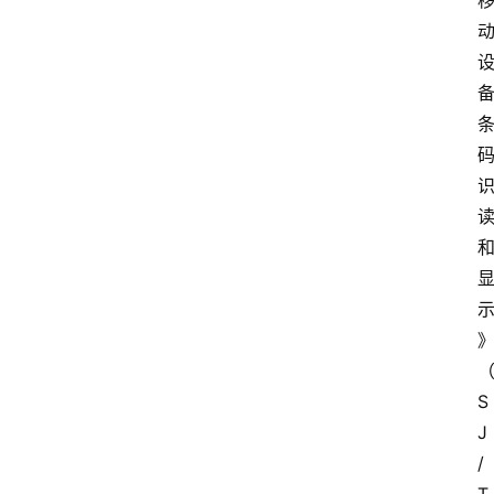
S
J
/