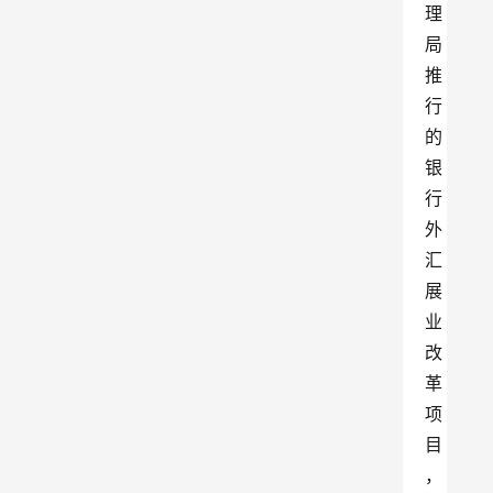
理
局
推
行
的
银
行
外
汇
展
业
改
革
项
目
，