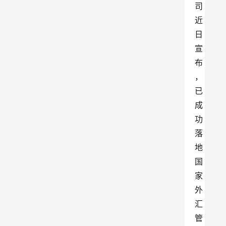
司
近
日
宣
布
，
已
成
功
落
地
国
家
外
汇
管