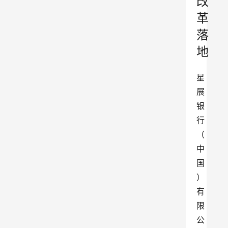
改
革
落
地
星
展
银
行
（
中
国
）
有
限
公