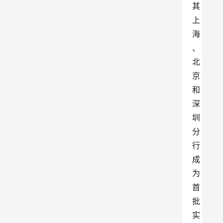
其
上
海
、
北
京
和
深
圳
分
行
成
为
首
批
实