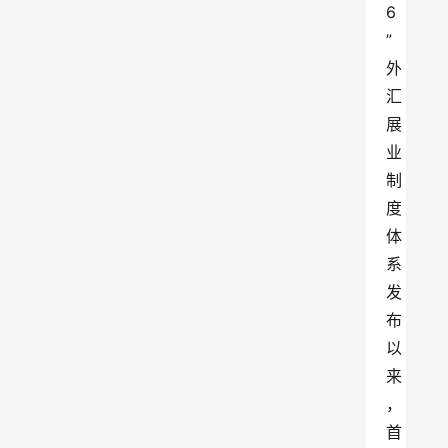
6
”
外
汇
展
业
制
度
体
系
发
布
以
来
，
首