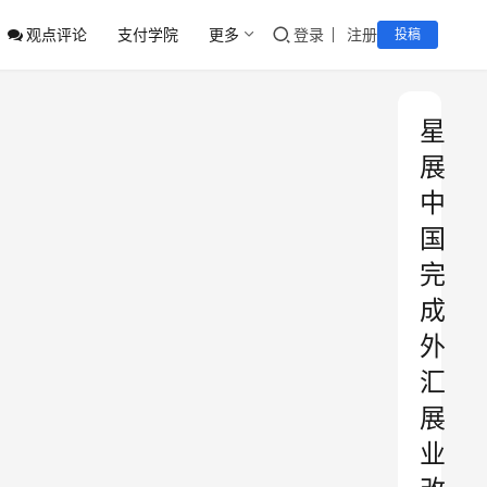
观点评论
支付学院
更多
登录
注册
投稿
星
展
中
国
完
成
外
汇
展
业