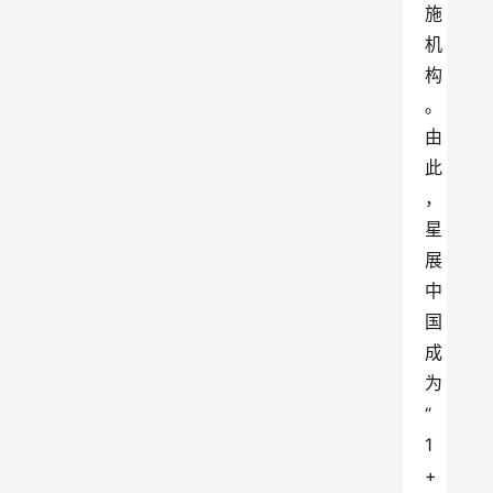
施
机
构
。
由
此
，
星
展
中
国
成
为
“
1
+