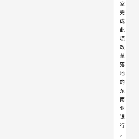
家
完
成
此
项
改
革
落
地
的
东
南
亚
银
行
。