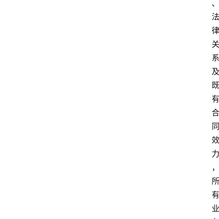
快
讯
专
题
深
度
登录
注册
观
点
评
论
支