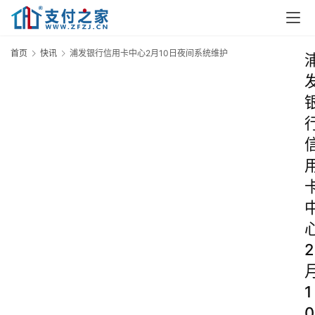
首页
快讯
浦发银行信用卡中心2月10日夜间系统维护
2
1
0