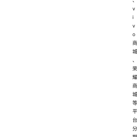
v
i
v
首
o
页
资
讯
实
时
快
讯
专
题