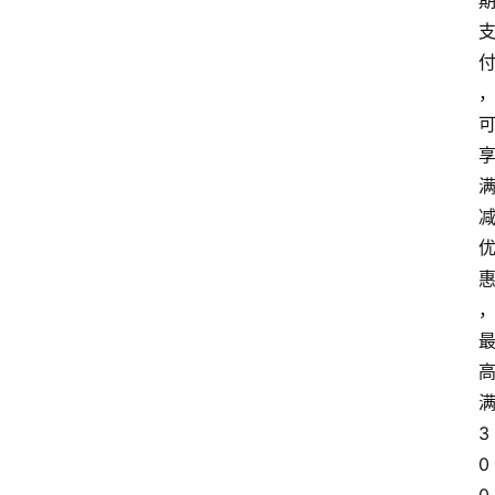
深
度
登录
注册
观
点
评
论
支
付
学
院
3
更
0
多