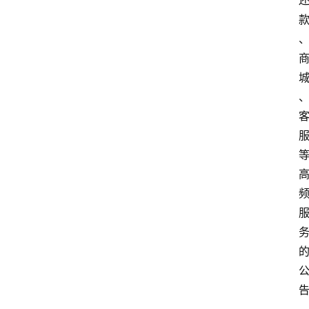
深
度
登录
注册
观
点
评
论
支
付
学
院
更
多