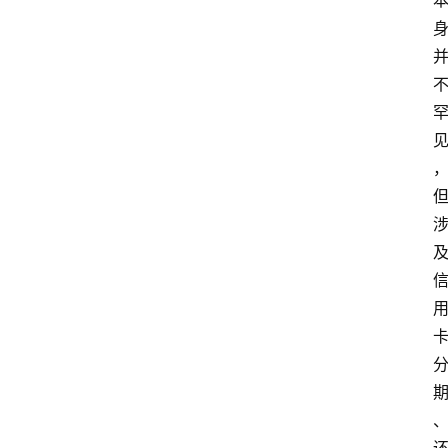
首
页
资
讯
实
时
快
讯
专
题