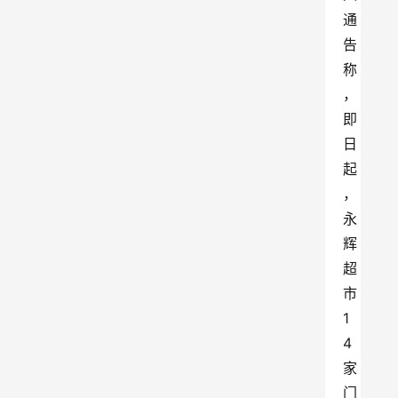
通
告
称
，
即
日
起
，
永
辉
超
市
1
4
家
门