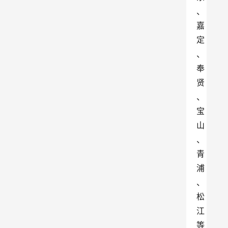
、
嘉
定
、
奉
贤
、
宝
山
、
青
浦
、
松
江
等