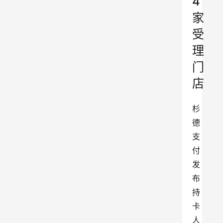
4
家
受
理
门
店
杉
德
支
付
发
布
持
卡
人