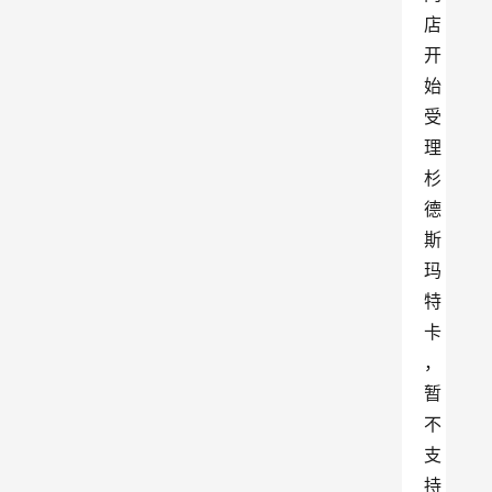
店
开
始
受
理
杉
德
斯
玛
特
卡
，
暂
不
支
持