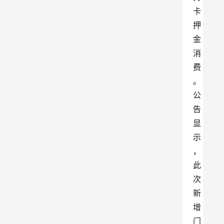
卡
押
金
消
费
。
公
告
显
示
，
此
次
新
增
门