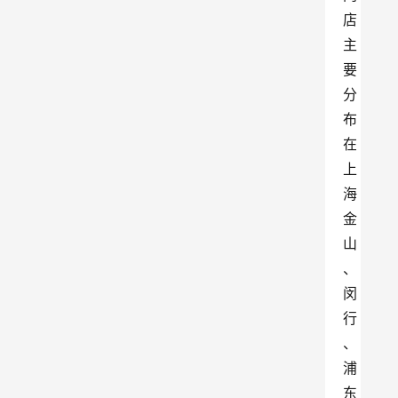
店
主
要
分
布
在
上
海
金
山
、
闵
行
、
浦
东