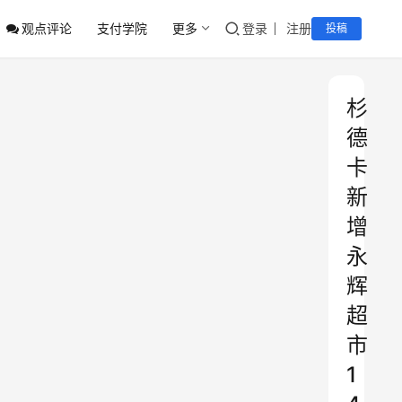
观点评论
支付学院
更多
登录
注册
投稿
杉
德
卡
新
增
永
辉
超
市
1