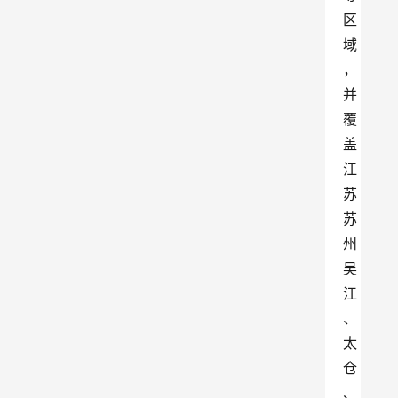
区
域
，
并
覆
盖
江
苏
苏
州
吴
江
、
太
仓
、