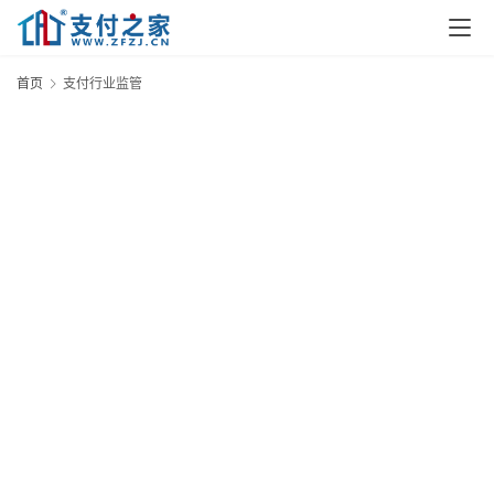
首
页
首页
支付行业监管
资
讯
实
时
快
讯
专
题