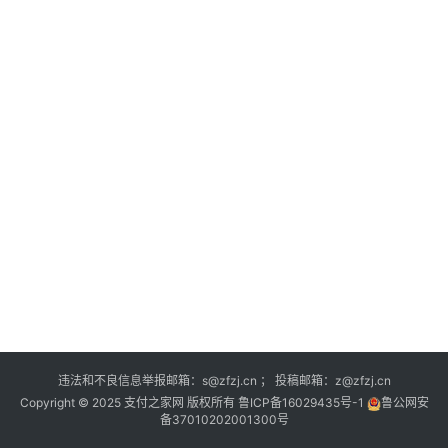
深
度
登录
注册
观
点
评
论
支
付
学
院
更
违法和不良信息举报邮箱：s@zfzj.cn ； 投稿邮箱：z@zfzj.cn
多
Copyright © 2025 支付之家网 版权所有
鲁ICP备16029435号-1
鲁公网安
备37010202001300号