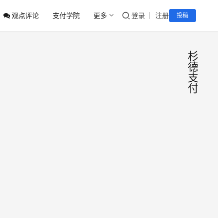
观点评论
支付学院
更多
登录
注册
投稿
杉
德
支
付
支付
支
付
早
早
报
报：
No.1
广西
临门
易生
支付
小
付等
通新
漾
2026年
关备
增
7月15
信息
付临
日
收