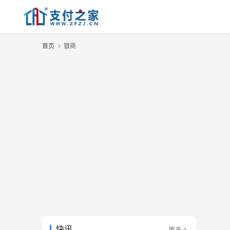
首页
银商
快讯
更多