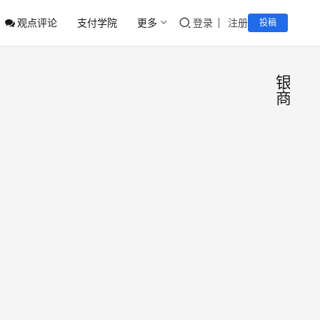
观点评论
支付学院
更多
登录
注册
投稿
银
商
12家
行
业
机构
动
态
被网
支付
联
之家
网获
“移
悉，
出群
支付
2025
近期
聊”
之家
年1
有北
月22
京银
日
商在
0