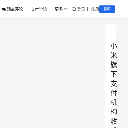
观点评论
支付学院
更多
登录
注册
投稿
小
米
旗
下
支
付
机
构
收