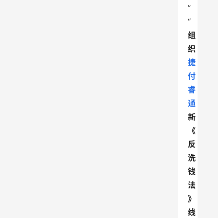
”
“
组
织
捷
付
睿
通
新
《
反
洗
钱
法
》
线