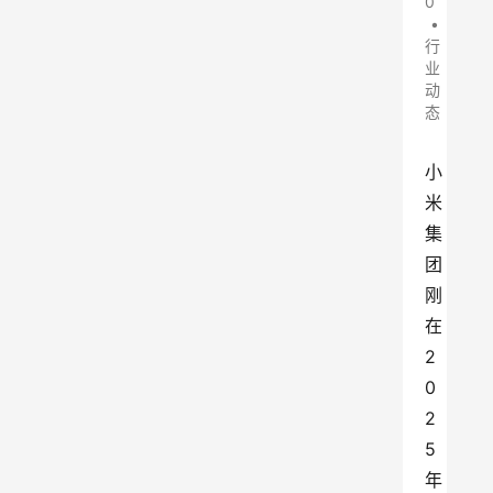
0
•
行
业
动
态
小
米
集
团
刚
在
2
0
2
5
年