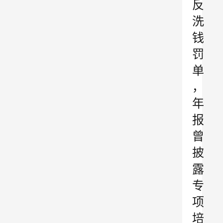
反
洗
钱
罚
单
，
年
报
曾
披
露
专
项
培