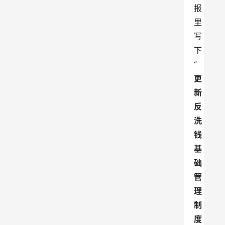
报
里
写
下
“
更
新
反
洗
钱
基
础
管
理
制
度