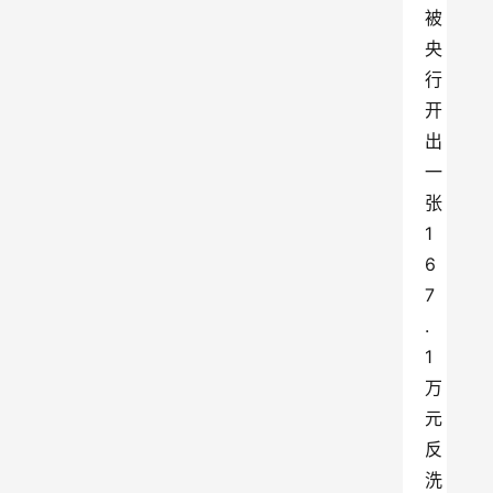
被
央
行
开
出
一
张
1
6
7
.
1
万
元
反
洗