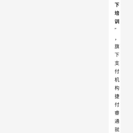
下
培
训
”
，
旗
下
支
付
机
构
捷
付
睿
通
就