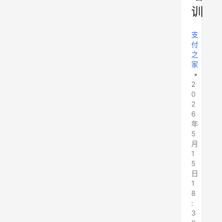
训
支
付
之
家
•
2
0
2
6
年
5
月
1
5
日
1
8
:
3