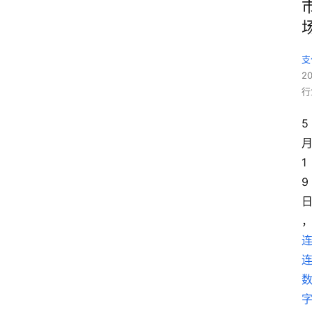
支
2
行
5
1
9