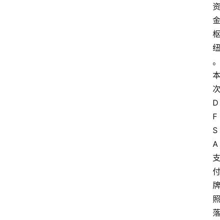
更
多
D
F
S
A