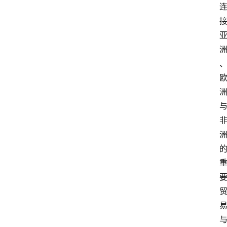
专
题
深
度
登录
注册
观
点
评
论
支
付
学
院