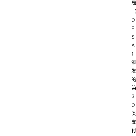
D
F
S
A
3
D