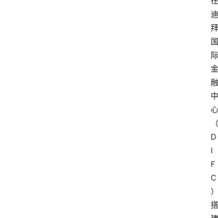
D
I
F
C