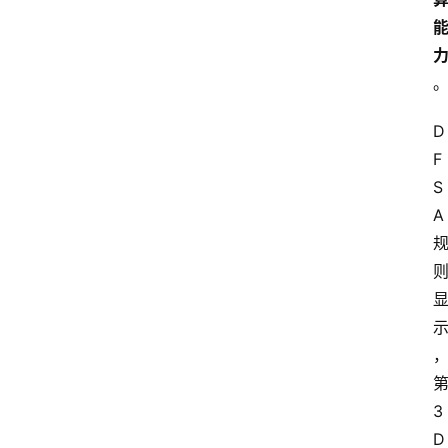
D
F
S
A
3
D