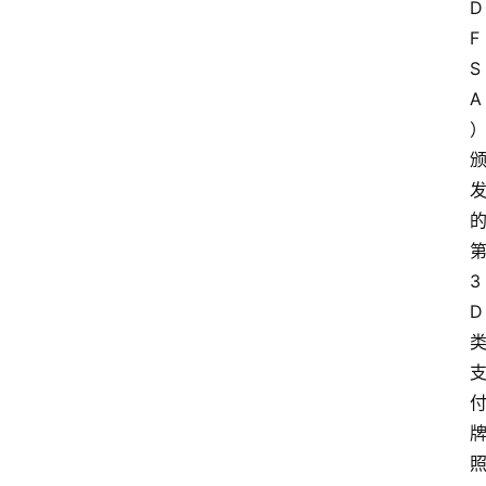
D
F
S
A
3
D