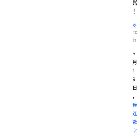
支
2
行
5
1
9