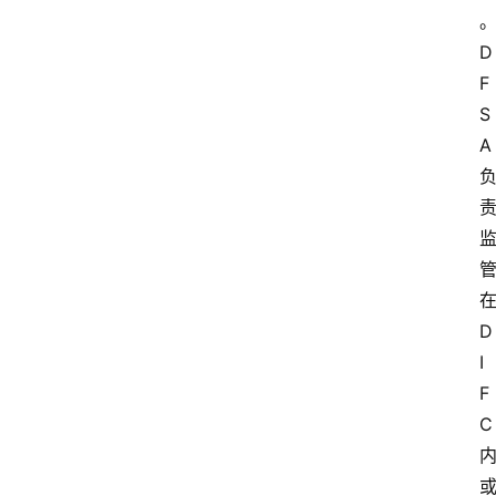
D
F
S
A
D
I
F
C