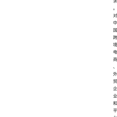
首
页
资
讯
实
时
快
讯