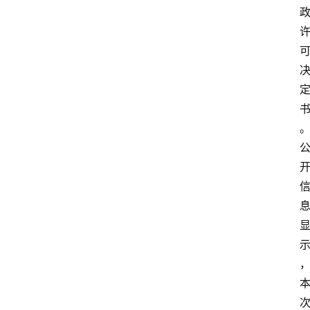
首
页
资
讯
实
时
快
讯
专
题