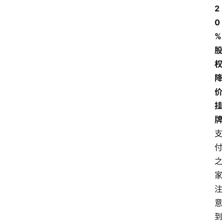
2
0
%