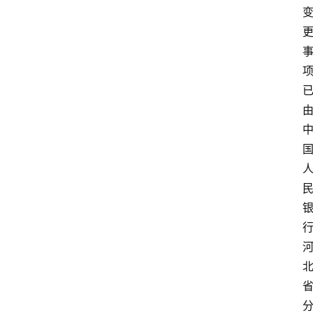
深
度
登录
注册
观
点
评
论
支
付
学
院
更
多