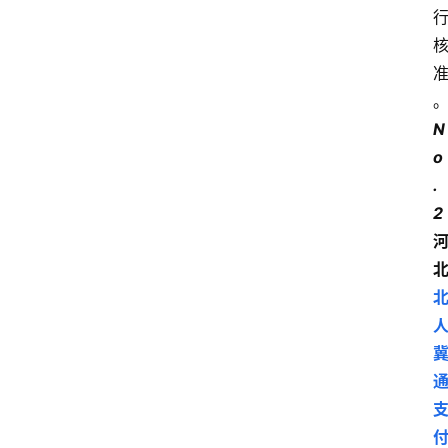
N
o
.
2