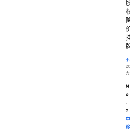
小
2
支
N
o
.
1