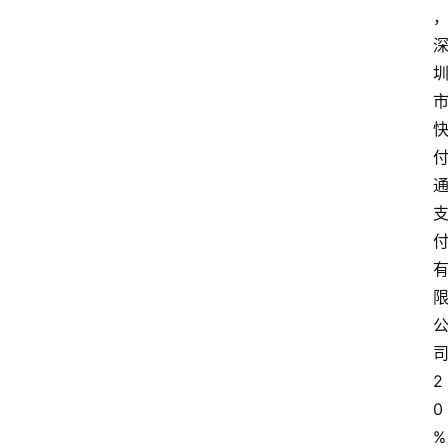
2
0
%