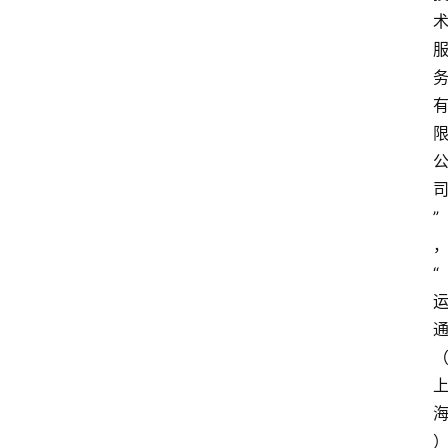
首
页
”
资
讯
“
实
时
快
讯