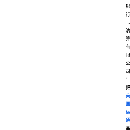
专
题
深
度
登录
注册
观
点
评
”
论
支
付
学
院