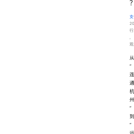
支
2
行
,
观
“
”
“