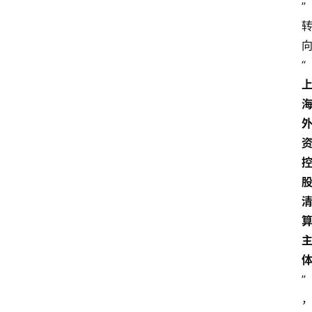
”
“
”