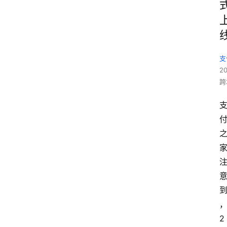
支
2
跨
2