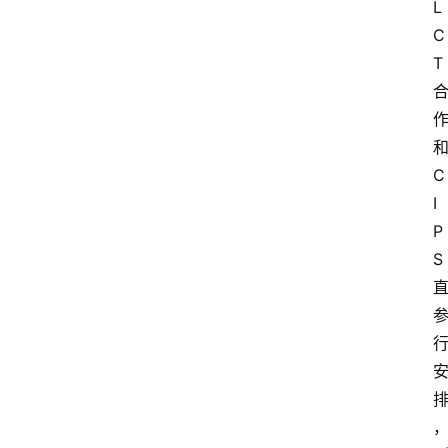
L
C
T
C
I
P
S