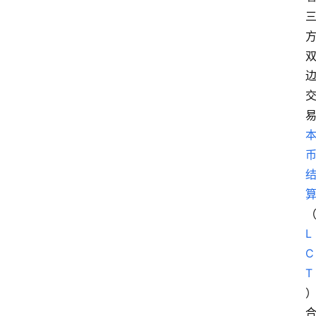
L
C
T