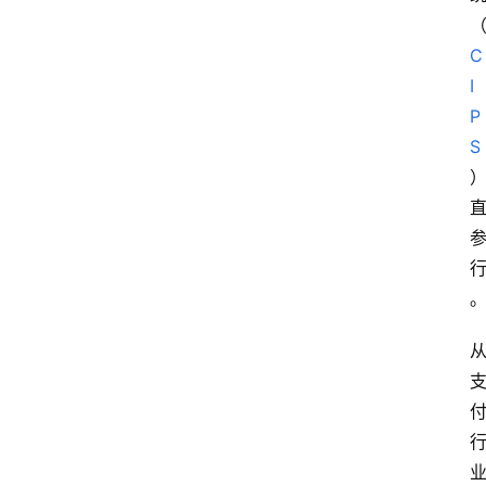
专
题
C
I
P
深
S
度
登录
注册
观
点
评
论
支
付
学
院