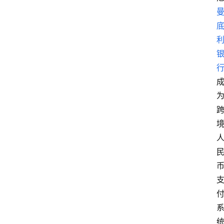
首
页
资
讯
实
时
快
讯