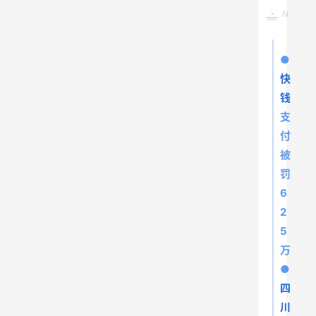
N
●
快
钱
支
付
被
罚
6
2
5
万
●
四
川