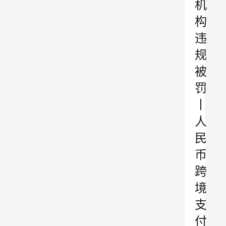
机
构
违
规
被
罚
丨
人
民
币
跨
境
支
付