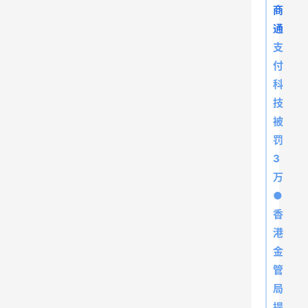
商
通
支
付
科
技
被
罚
3
万
●
香
港
金
管
局
提