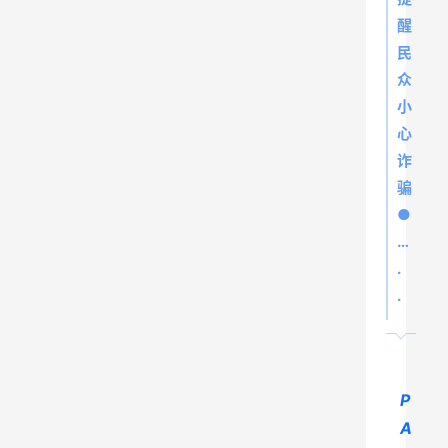
醒
民
众
小
心
诈
骗
●
…
.
.
P
A