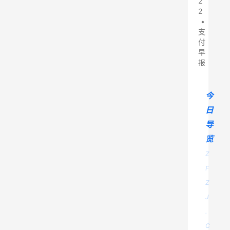
2
2
•
支
付
早
报
今
日
导
览
Z
F
Z
J
.
C