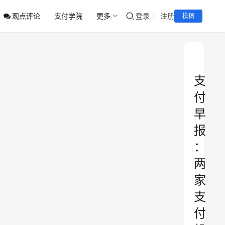
观点评论
支付学院
更多
登录
注册
投稿
支
付
早
报
：
两
家
支
付