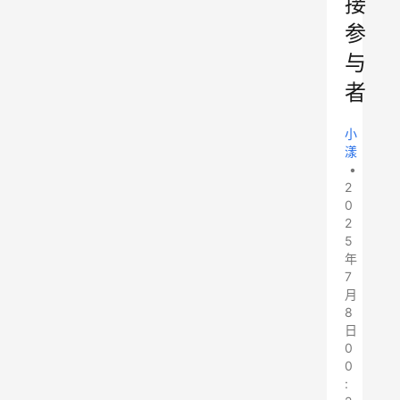
接
参
与
者
小
漾
•
2
0
2
5
年
7
月
8
日
0
0
: