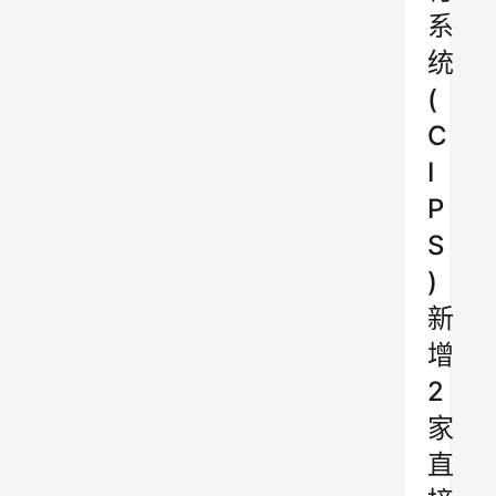
系
统
(
C
I
P
S
)
新
增
2
家
直