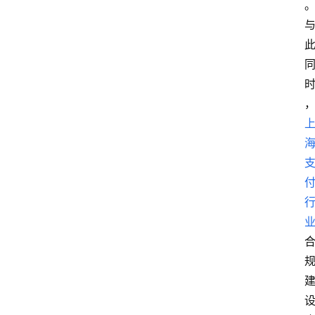
首
页
资
讯
实
时
快
讯