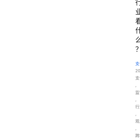
支
2
支
,
监
,
行
,
观
,
跨