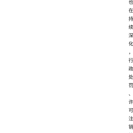
专
题
深
度
登录
注册
观
点
评
论
支
付
学
院