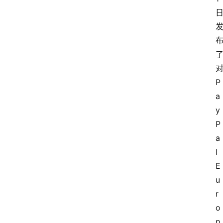
P
a
y
P
a
l 
E
u
r
o
p