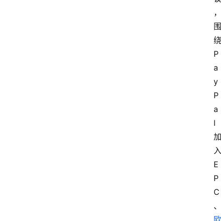
P
a
首
y
页
P
a
资
l
讯
实
E
时
P
快
C
讯