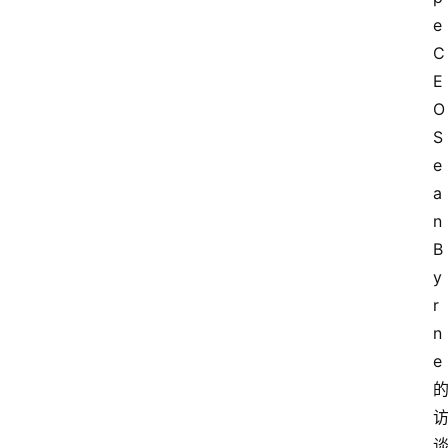
e 
C
E
O 
S
e
a
n 
B
y
r
n
e