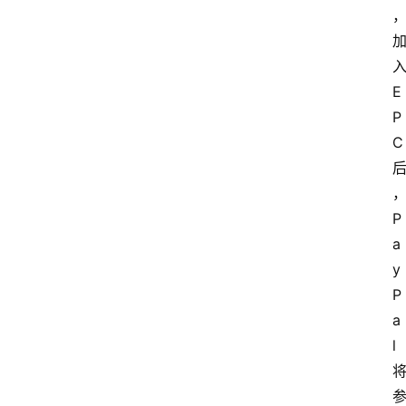
E
P
C
P
a
y
P
a
l