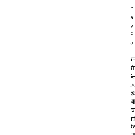
P
a
y
P
a
l