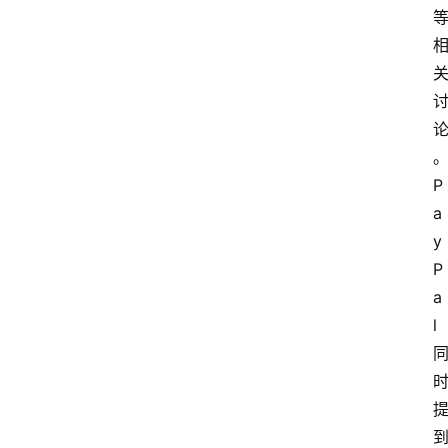
P
a
y
P
a
l