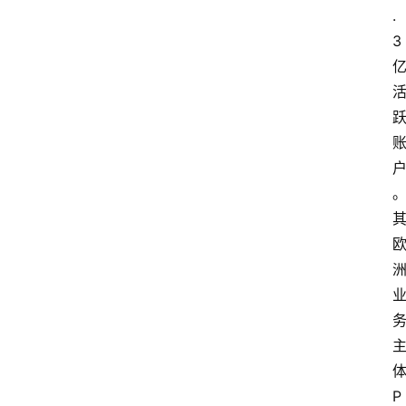
.
3
P