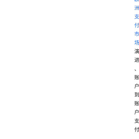
专
题
深
度
登录
注册
观
点
评
论
支
付
学
院