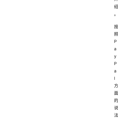
P
a
y
P
a
l