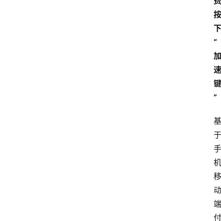
“
首
页
”
资
讯
实
时
快
讯