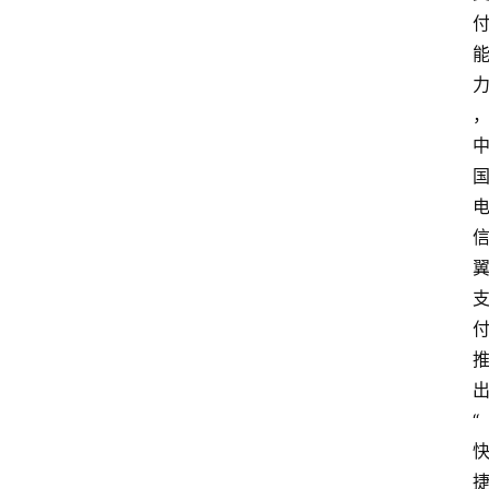
更
多
“