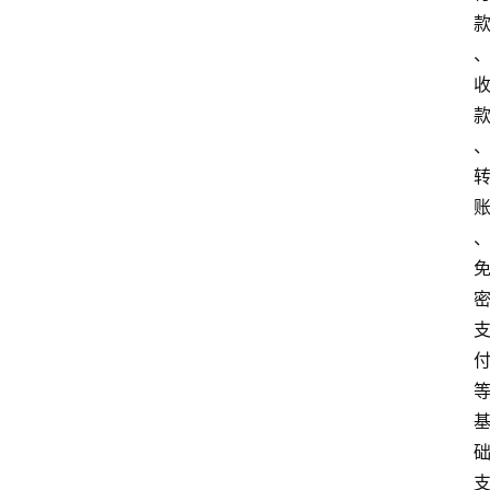
专
题
深
度
登录
注册
观
点
评
论
支
付
学
院