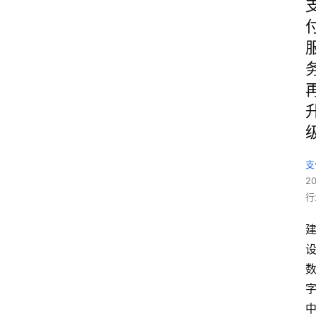
支
2
行