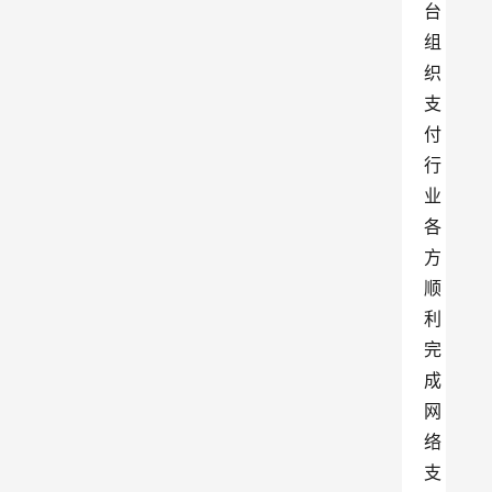
台
组
织
支
付
行
业
各
方
顺
利
完
成
网
络
支