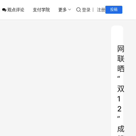
观点评论
支付学院
更多
登录
注册
投稿
网
联
晒
“
双
1
2
”
成