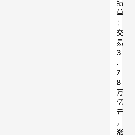
绩
单
：
交
易
3
.
7
8
万
亿
元
，
涨