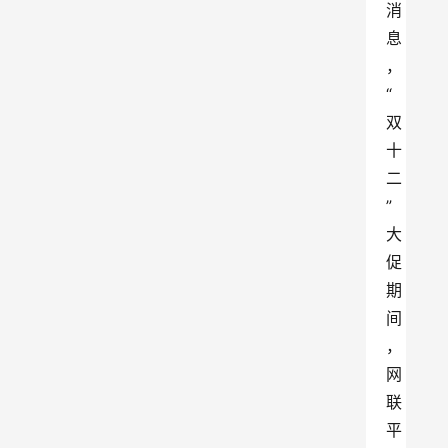
消
息
，
“
双
十
二
”
大
促
期
间
，
网
联
平