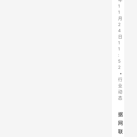
1
1
月
2
4
日
1
1
:
5
2
•
行
业
动
态
据
网
联