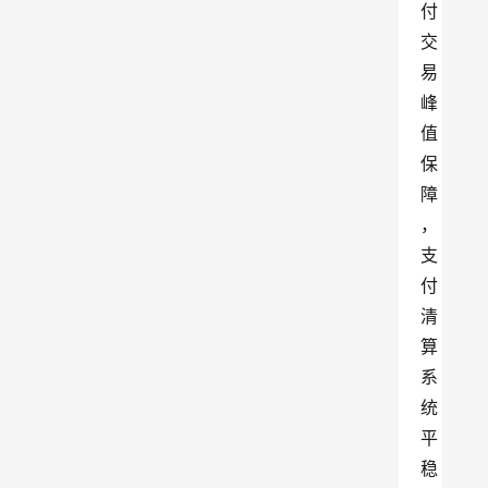
付
交
易
峰
值
保
障
，
支
付
清
算
系
统
平
稳