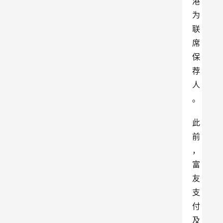
港
为
联
席
保
荐
人
。
此
前
，
富
友
支
付
及