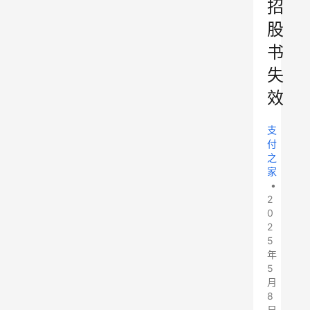
招
股
书
失
效
支
付
之
家
•
2
0
2
5
年
5
月
8
日