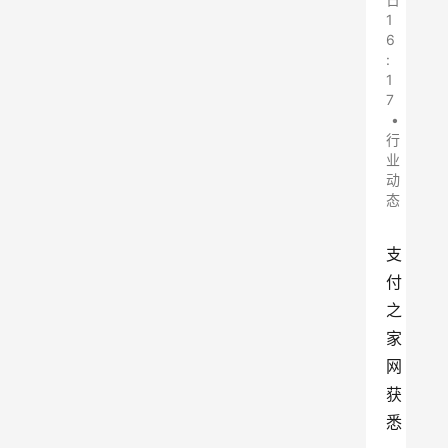
1
6
:
1
7
•
行
业
动
态
支
付
之
家
网
获
悉