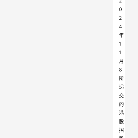
2
0
2
4
年
1
1
月
8
所
递
交
的
港
股
招