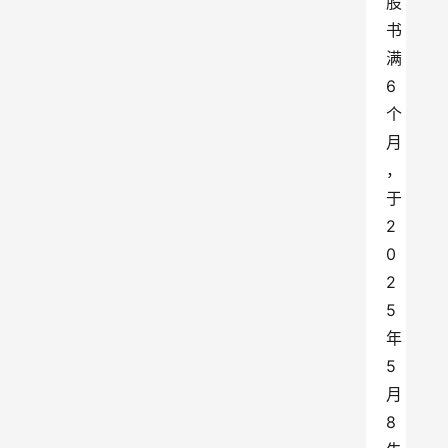
股
书
满
6
个
月
，
于
2
0
2
5
年
5
月
8