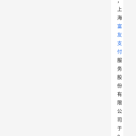
，
上
海
富
友
支
付
服
务
股
份
有
限
公
司
于