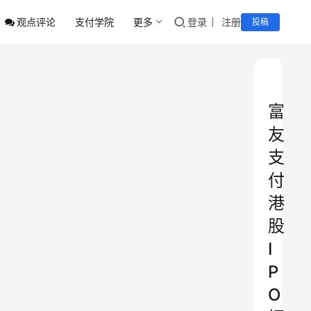
观点评论
支付学院
更多
登录
注册
投稿
富
友
支
付
港
股
I
P
O