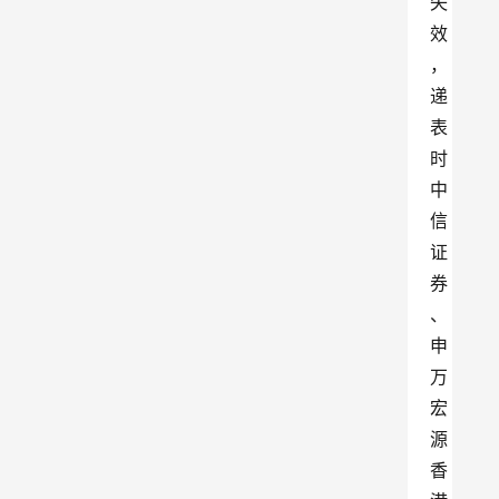
失
效
，
递
表
时
中
信
证
券
、
申
万
宏
源
香