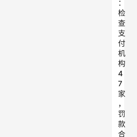
：
检
查
支
付
机
构
4
7
家
，
罚
款
合