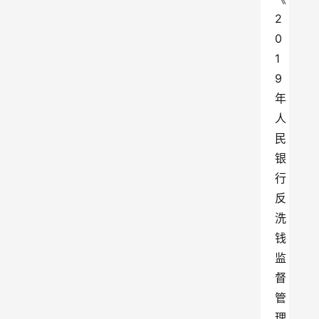
2
0
1
9
年
人
民
银
行
反
洗
钱
监
督
管
理