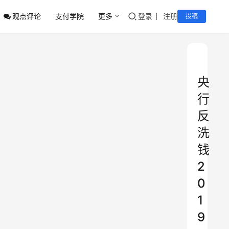
观点评论
支付学院
更多
登录
注册
投稿
央
行
反
洗
钱
2
0
1
9