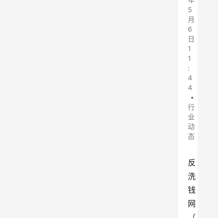
5
月
6
日
1
1
:
4
4
•
行
业
动
态
反
洗
钱
网
（