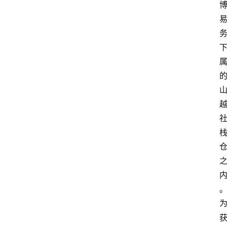
深
度
登录
注册
观
点
评
论
支
付
学
院
更
多