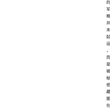
首
页
资
讯
实
时
快
讯
专
题