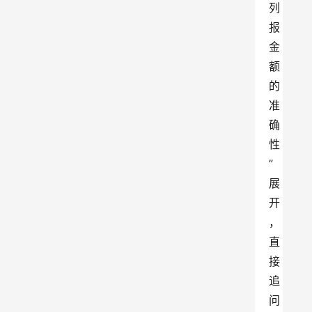
列
报
金
额
的
准
确
性
”
展
开
，
直
接
追
问