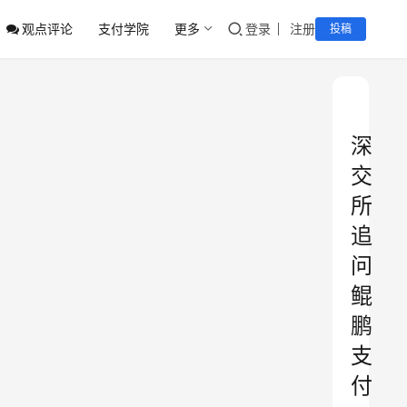
观点评论
支付学院
更多
登录
注册
投稿
深
交
所
追
问
鲲
鹏
支
付