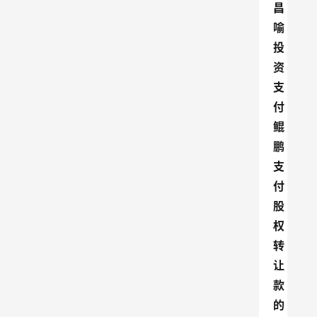
昌
喻
投
资
支
付
鲲
鹏
支
付
股
权
转
让
款
的