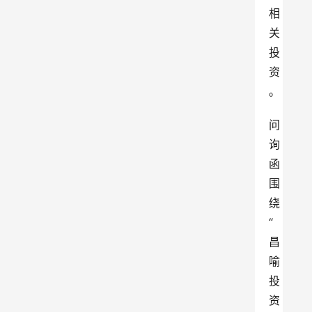
相
关
投
资
。
问
询
函
围
绕
“
昌
喻
投
资