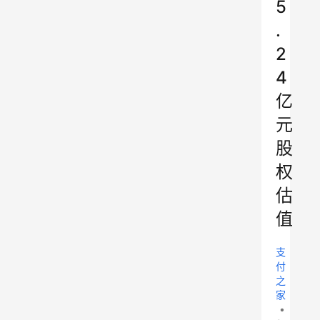
5
.
2
4
亿
元
股
权
估
值
支
付
之
家
•