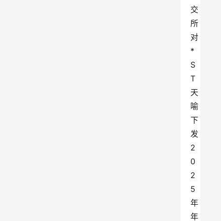
交
所
对
*
S
T
天
喻
下
发
2
0
2
5
年
年