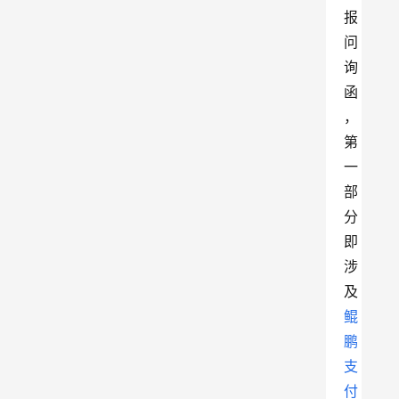
报
问
询
函
，
第
一
部
分
即
涉
及
鲲
鹏
支
付