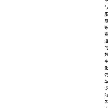
深
度
登录
注册
观
点
评
论
支
付
学
院
更
多