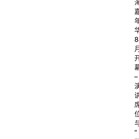
8
–
“