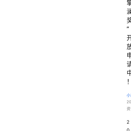
”
小
2
资
2
0