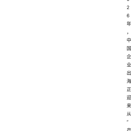
2
6
“