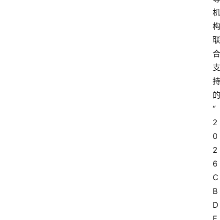
“
2
0
2
6
C
B
D
F