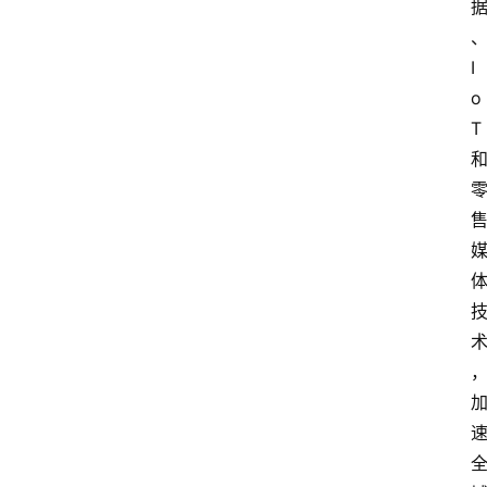
I
o
T