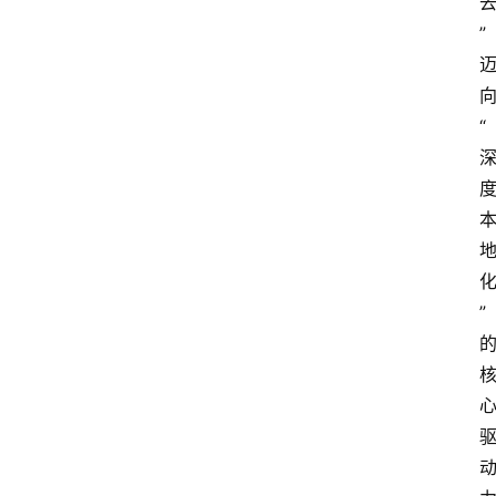
”
“
”