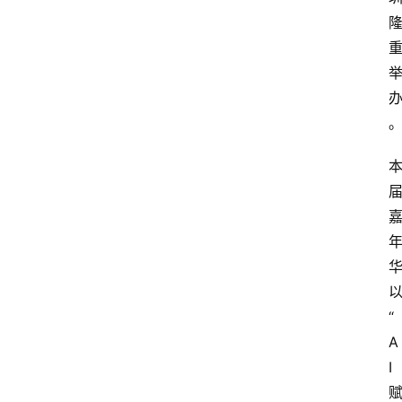
“
A
I