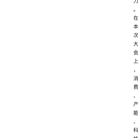
首
页
资
讯
实
时
快
讯
专
题