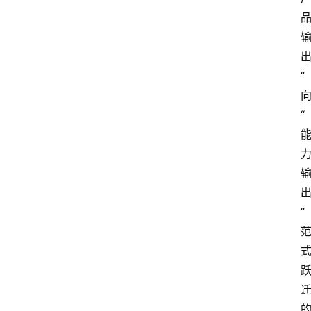
”
“
”