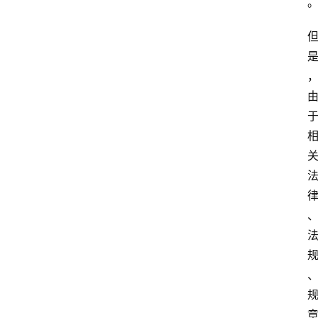
专
题
深
度
登录
注册
观
点
评
论
支
付
学
院