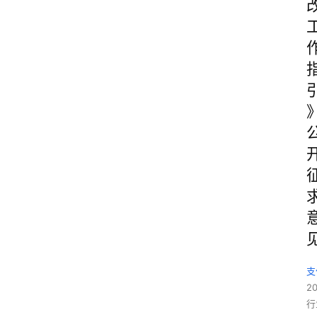
支
2
行