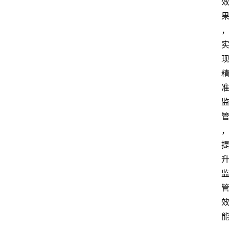
首
页
资
讯
实
时
快
讯