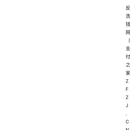
Z
F
Z
J
.
C
N