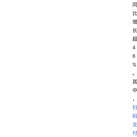
4
6
%