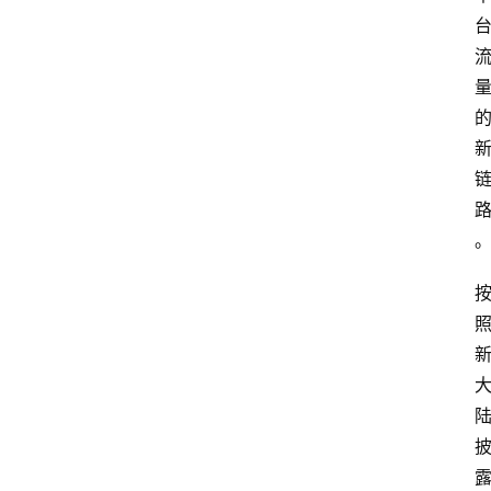
专
题
深
度
登录
注册
观
点
评
论
支
付
学
院