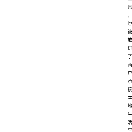
首
页
资
讯
实
时
快
讯