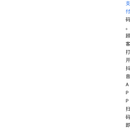
A
P
P