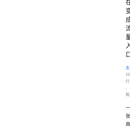
支
2
行
,
观