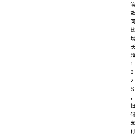
1
6
2
%