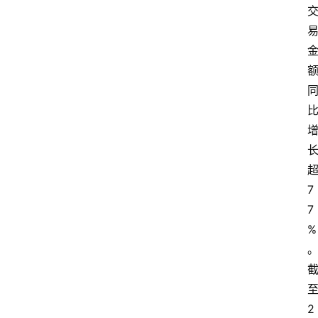
7
7
%
2