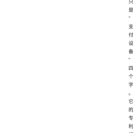
专
题
“
深
度
登录
注册
”
观
点
评
论
支
付
学
院