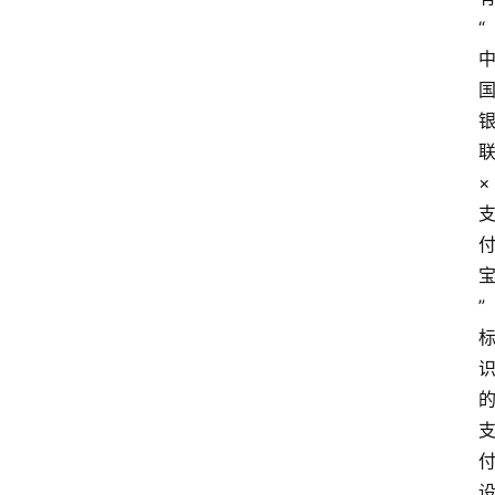
“
×
”