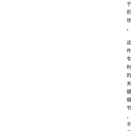
首
页
资
讯
实
时
快
讯