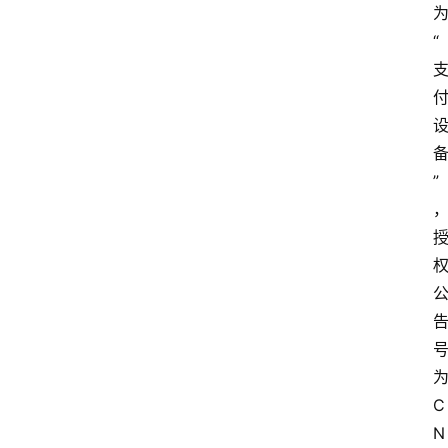
“
”
C
N