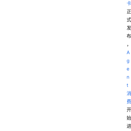
A
g
e
n
t