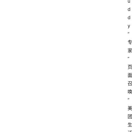
u
d
d
y
“
”
“