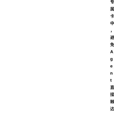
A
g
e
n
t