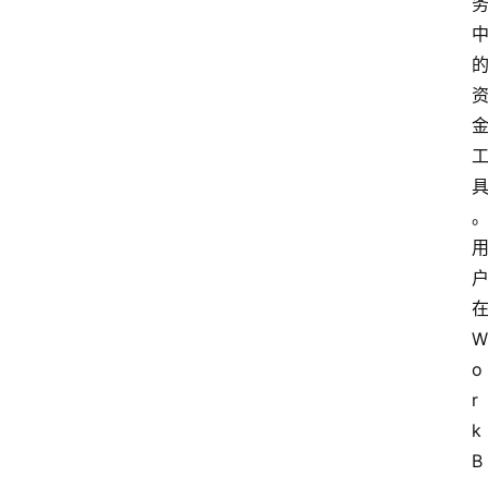
W
o
r
k
B