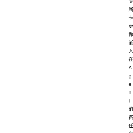
A
g
e
n
t