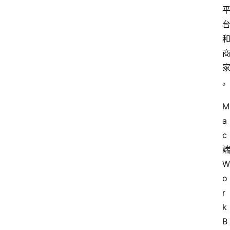
首
页
M
资
a
讯
c
W
实
o
时
r
快
讯
k
B