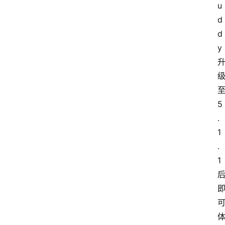
专
u
题
d
d
y
深
度
登录
注册
5
观
.
点
评
1
论
.
1
支
付
学
院