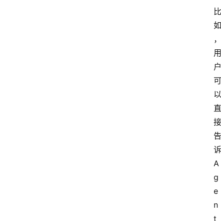
A
g
e
n
t