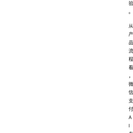
更
多
A
I