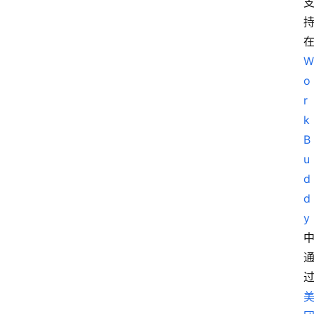
W
o
r
k
B
u
d
d
y