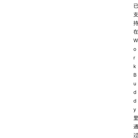
W
o
r
k
B
u
d
d
y