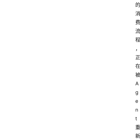
A
g
e
n
t