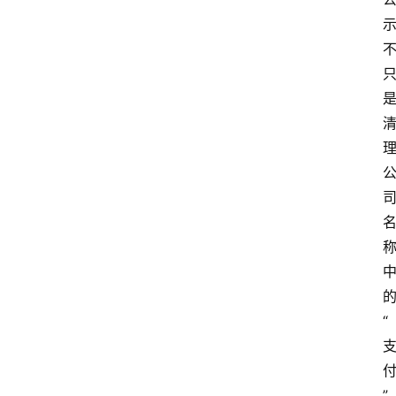
更
多
“
”