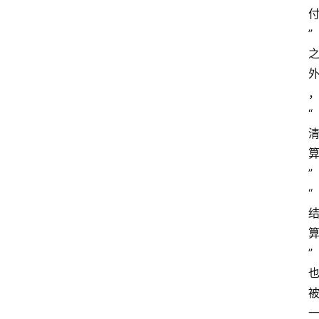
”
“
”
“
”