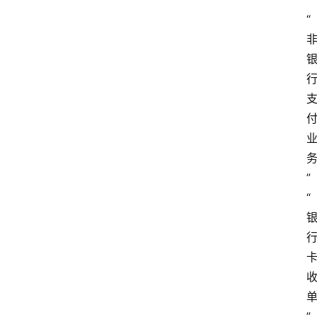
“
”
“
”