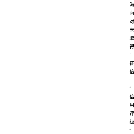
“
”
“
”