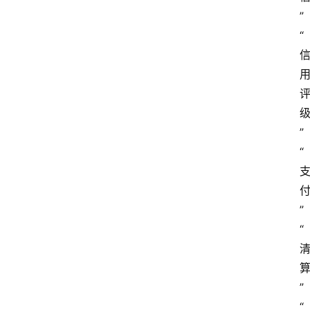
”
“
”
“
”
“
”
“