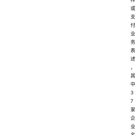
首
页
资
讯
3
实
7
时
快
讯