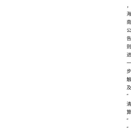
“
”
“