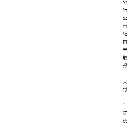
“
”
“