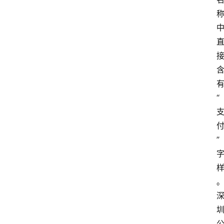
专
题
深
度
登录
注册
“
观
点
评
”
论
支
付
学
院