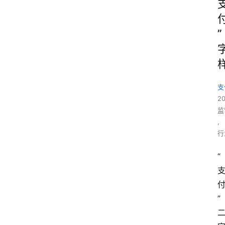
”
支
2
监
,
行
“
”