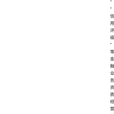
”
“
”