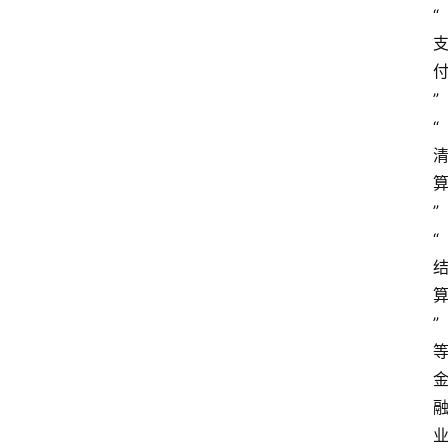
“
”
“
”
“
”