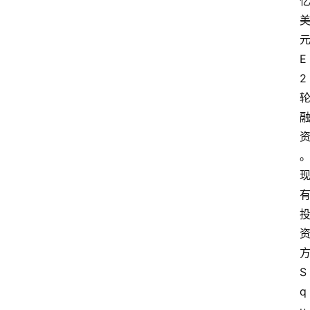
E
2
S
q