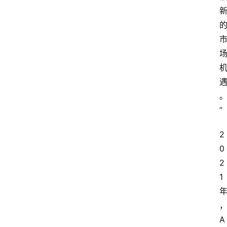
”
2
0
2
1
A