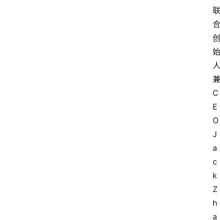
C
E
O 
J
a
c
k 
Z
h
a