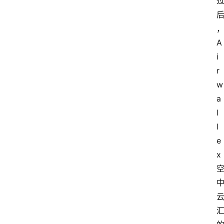
A
i
r
w
a
l
l
e
x