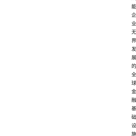
首
页
资
讯
实
时
快
讯