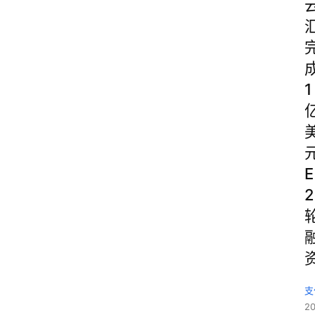
1
E
2
支
2