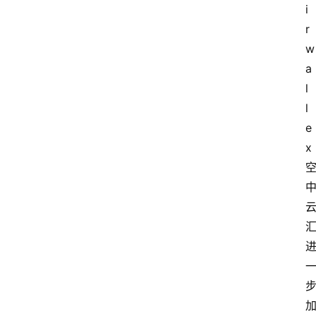
i
r
w
a
l
l
e
x