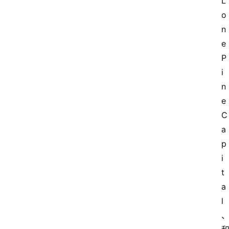
L
o
n
e 
P
i
n
e 
C
a
p
i
t
a
l