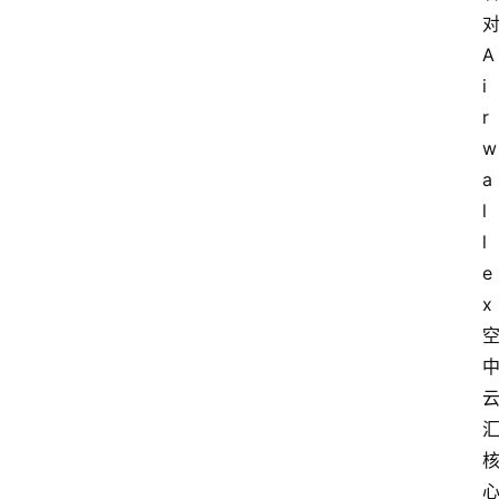
A
i
r
w
a
l
l
e
x