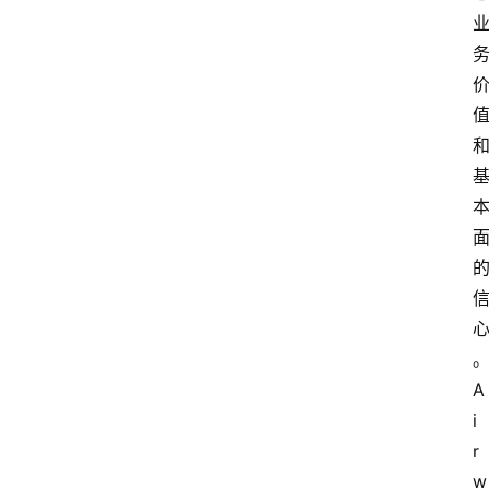
A
i
r
w