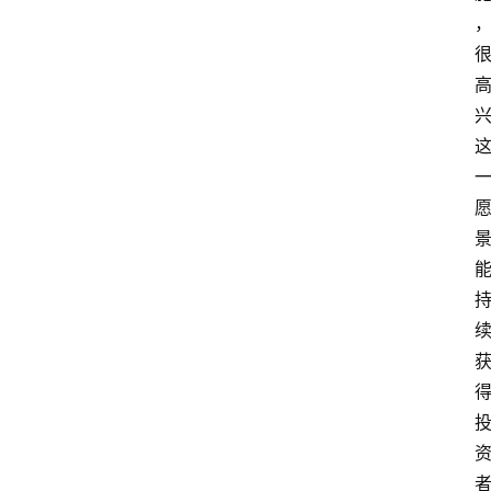
专
题
深
度
登录
注册
观
点
评
论
支
付
学
院