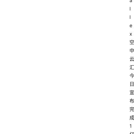
a
l
l
e
x
1