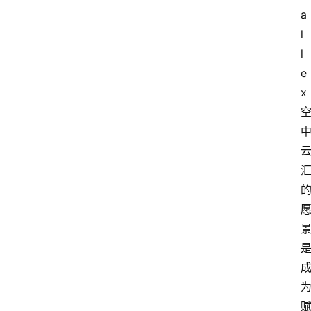
a
l
l
e
x