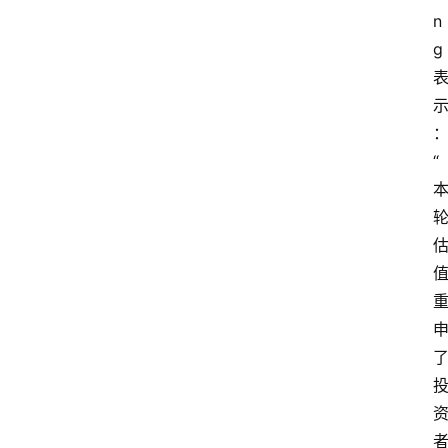
n
g
“