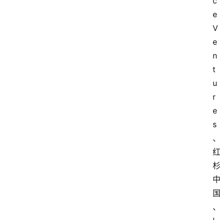
c
e 
V
e
n
t
u
r
e
s