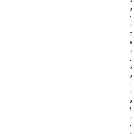
u
a
r
e 
P
e
g
S
a
l
e
s
f
o
r