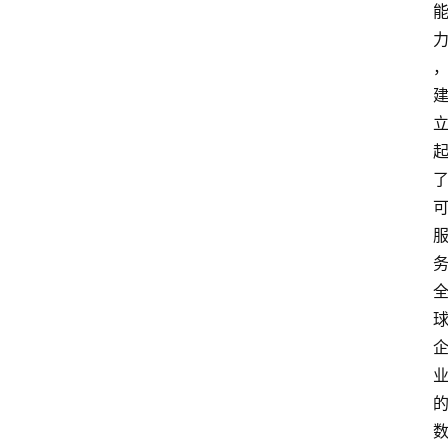
专
题
深
度
登录
注册
观
点
评
论
支
付
学
院