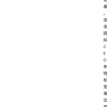
C
E
O