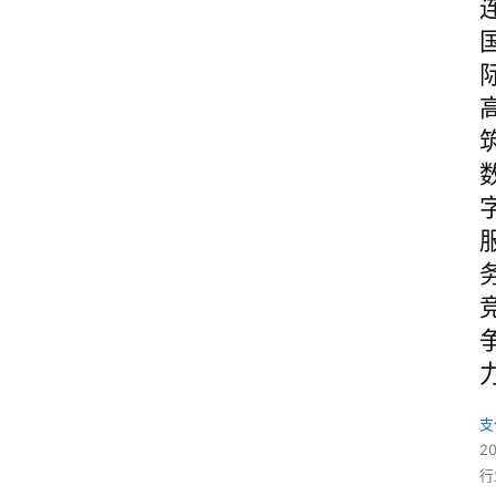
支
2
行