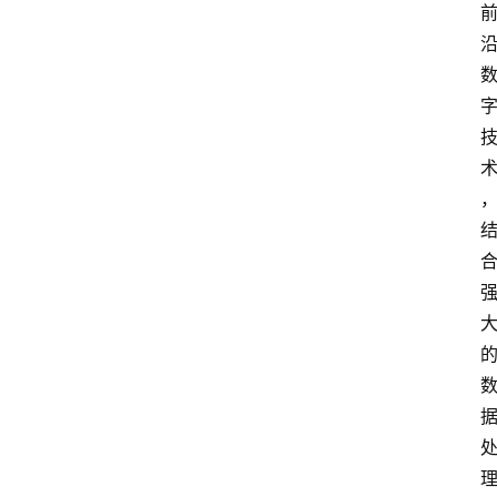
首
页
资
讯
实
时
快
讯