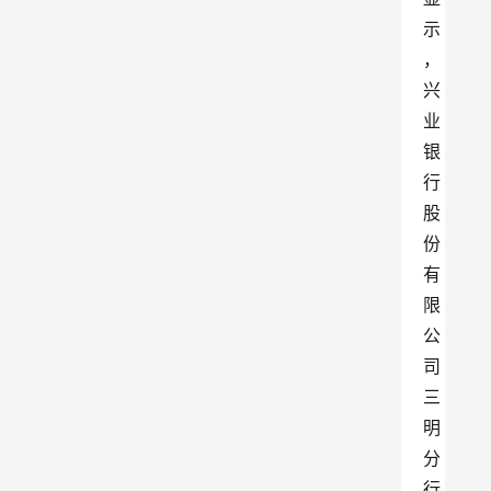
示
，
兴
业
银
行
股
份
有
限
公
司
三
明
分
行