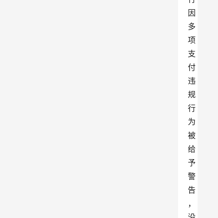
因
多
项
支
付
违
规
行
为
被
给
予
警
告
，
没