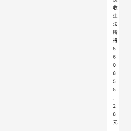
收
违
法
所
得
5
6
0
8
5
5
.
2
8
元
，