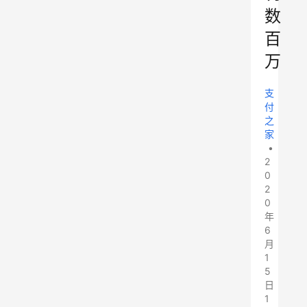
数
百
万
支
付
之
家
•
2
0
2
0
年
6
月
1
5
日
1