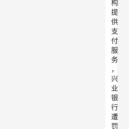
构
提
供
支
付
服
务
，
兴
业
银
行
遭
罚