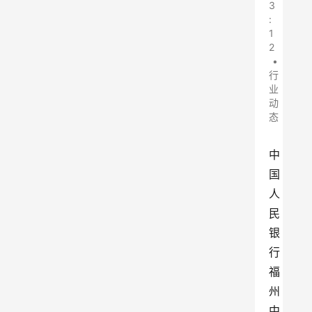
3
:
1
2
•
行
业
动
态
中
国
人
民
银
行
福
州
中