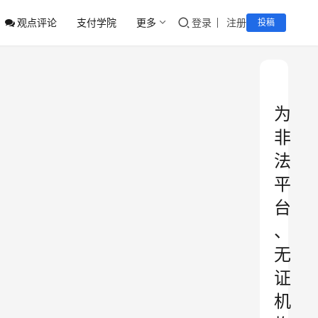
观点评论
支付学院
更多
登录
注册
投稿
为
非
法
平
台
、
无
证
机