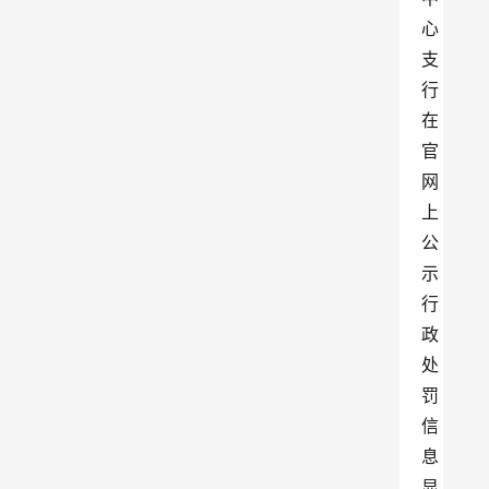
心
支
行
在
官
网
上
公
示
行
政
处
罚
信
息
显