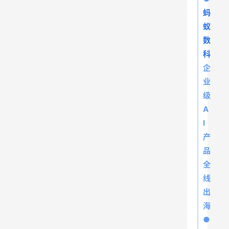
蚂
蚁
数
科
企
业
级
A
I
产
品
全
线
出
海
●