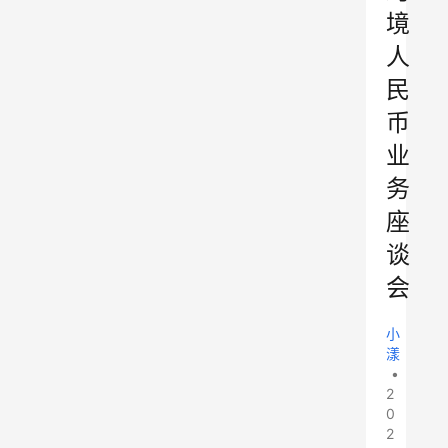
境
人
民
币
业
务
座
谈
会
小
漾
•
2
0
2