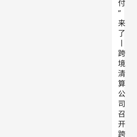
付
”
来
了
丨
跨
境
清
算
公
司
召
开
跨