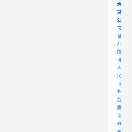
清
算
公
司
召
开
跨
境
人
民
币
业
务
座
谈
会
●