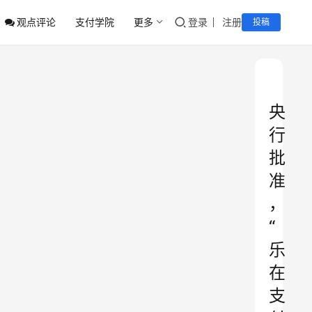
观点评论
支付学院
更多
登录
注册
投稿
央
行
批
准
，
“
乐
在
支