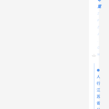
览
Z
F
Z
J
.
C
N
●
人
行
江
苏
省