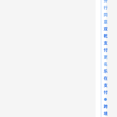
分
行
同
意
双
乾
支
付
更
名
乐
在
支
付
●
跨
境