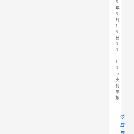
5
年
5
月
1
5
日
0
0
:
1
0
•
支
付
早
报
今
日
导