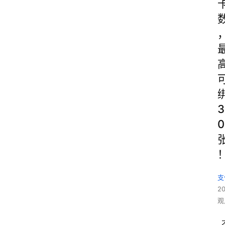
3
0
支
2
观