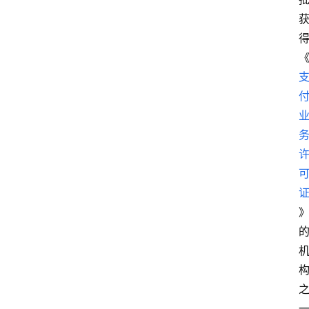
首
页
资
讯
实
时
快
讯