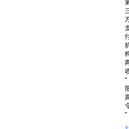
“
”
支