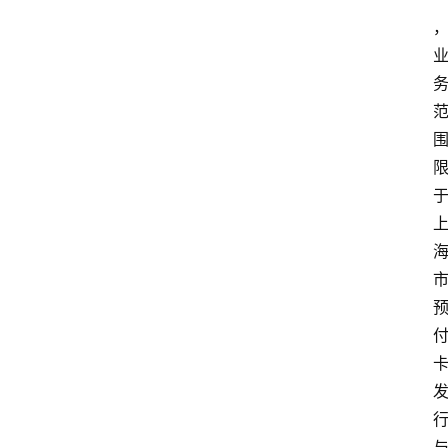
专
题
深
度
登录
注册
观
点
评
论
支
付
学
院