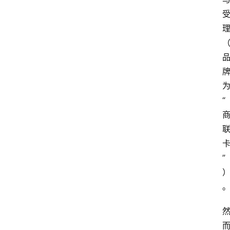
更
多
“
”