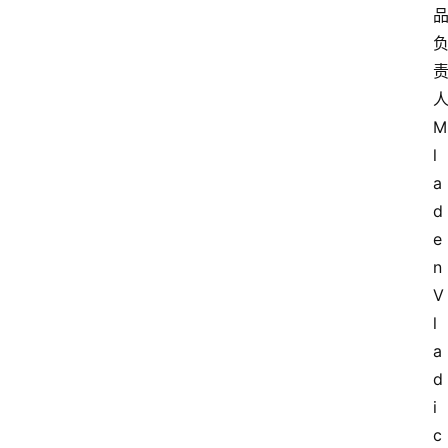
M
l
a
d
e
n 
V
l
a
d
i
c