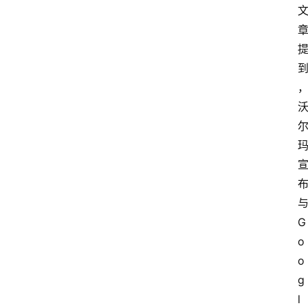
G
o
o
g
l