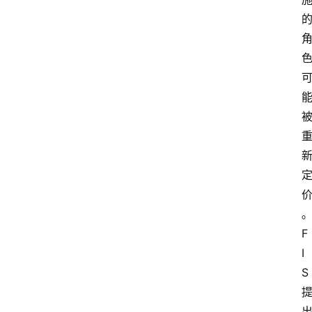
F
I
S