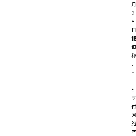
2
6
F
I
S