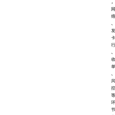
首
页
资
讯
实
时
快
讯