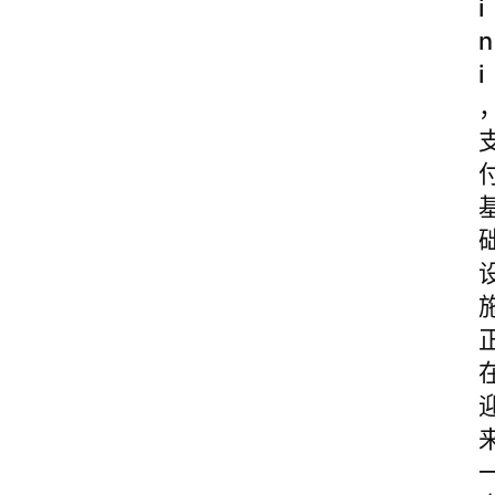
i
n
i