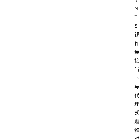
N
T
S