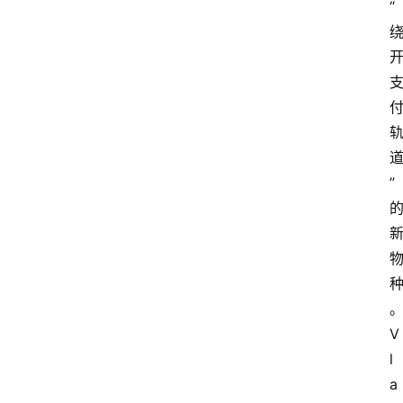
“
”
V
l
a