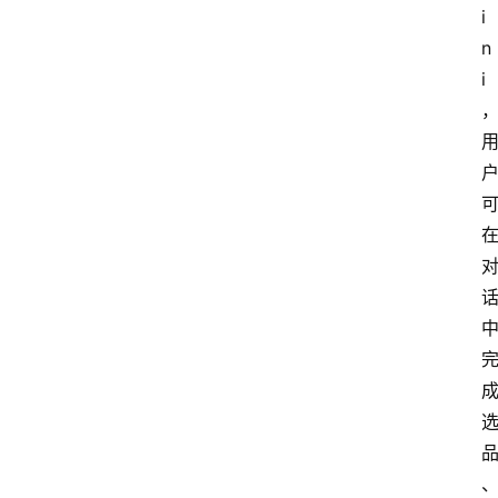
i
n
i