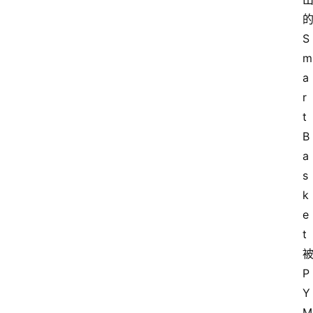
S
m
a
r
t 
B
a
s
k
e
t
P
Y
M