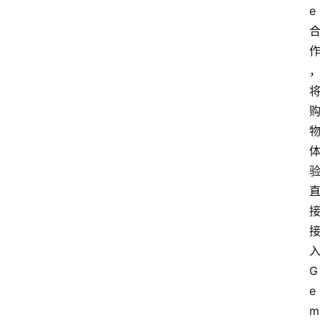
e
G
e
m