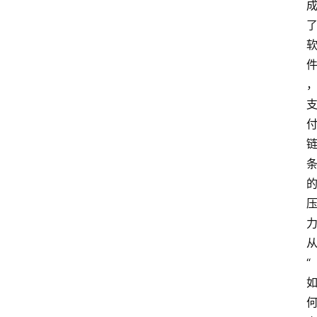
更
多
“