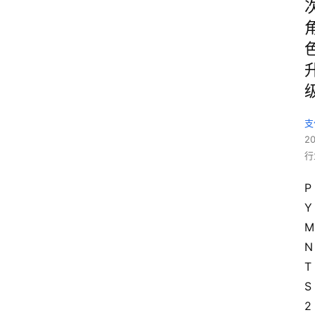
支
2
行
P
Y
M
N
T
S 
2