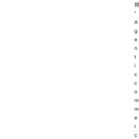
“
A
g
e
n
t
i
c 
c
o
m
m
e
r
c