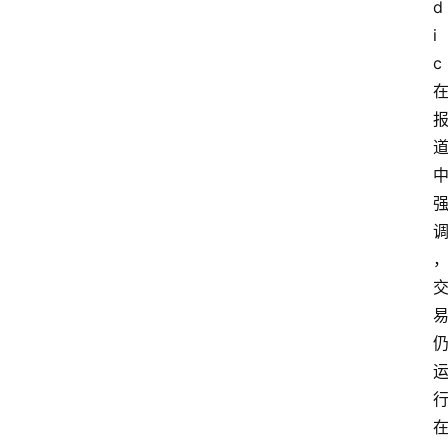
d
i
c