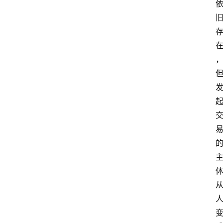
专
题
深
度
登录
注册
观
点
评
论
支
付
学
院